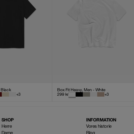
- Black
Box Fit Heavy, Men - White
+
3
299
kr
+
3
SHOP
INFORMATION
Herre
Vores historie
Dame
Blog