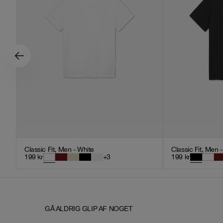
Classic Fit, Men - White
Classic Fit, Men 
199
kr
+
3
199
kr
GÅ ALDRIG GLIP AF NOGET