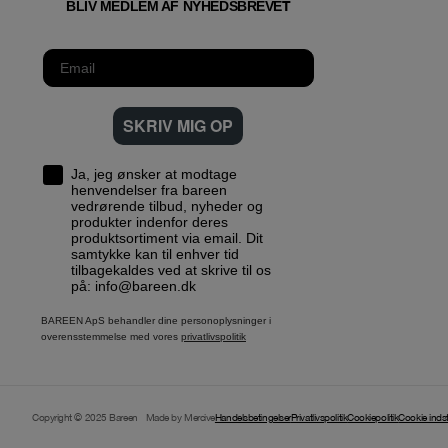
T
BLIV MEDLEM AF NYHEDSBREVE
SKRIV MIG OP
Ja, jeg ønsker at modtage
henvendelser fra bareen
vedrørende tilbud, nyheder og
produkter indenfor deres
produktsortiment via email. Dit
samtykke kan til enhver tid
tilbagekaldes ved at skrive til os
på: info@bareen.dk
BAREEN ApS behandler dine personoplysninger i
overensstemmelse med vores
privatlivspolitik
Copyright © 2025 Bareen
Made by Mercive
Handelsbetingelser
Privatlivspolitik
Cookiepolitik
Cookie indsti