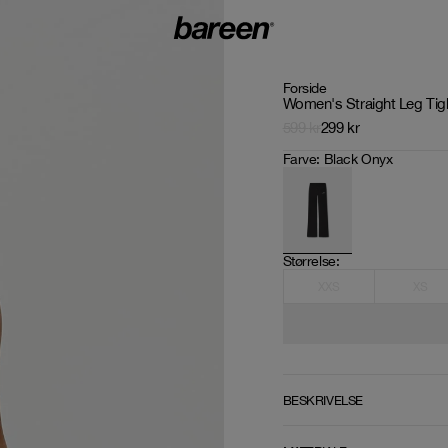
Forside
Women's Straight Leg Tig
599
kr
299
kr
Farve
:
Black Onyx
Størrelse
: 
XXS
XS
BESKRIVELSE