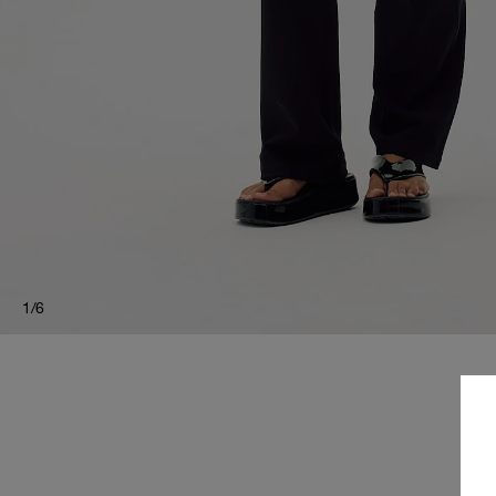
1
/
6