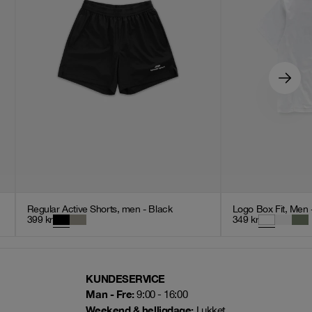
Regular Active Shorts, men - Black
Logo Box Fit, Men 
399
kr
349
kr
KUNDESERVICE
Man - Fre:
9:00 - 16:00
Weekend & helligdage:
Lukket