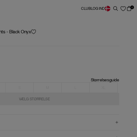
0
CLUB
LOG IND
hts - Black Onyx
Størrelsesguide
S
M
L
XL
VÆLG STØRRELSE
VÆLG STØRRELSE