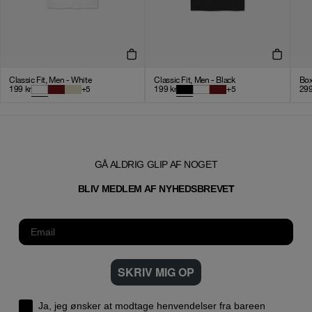
Classic Fit, Men - White
Classic Fit, Men - Black
Box
199
kr
+
5
199
kr
+
5
29
GÅ ALDRIG GLIP AF NOGET
T
BLIV MEDLEM AF NYHEDSBREVE
SKRIV MIG OP
Ja, jeg ønsker at modtage henvendelser fra bareen