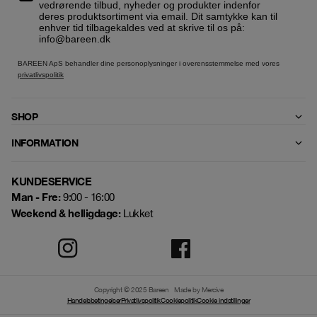
vedrørende tilbud, nyheder og produkter indenfor
deres produktsortiment via email. Dit samtykke kan til
enhver tid tilbagekaldes ved at skrive til os på:
info@bareen.dk
BAREEN ApS behandler dine personoplysninger i overensstemmelse med vores
privatlivspolitik
SHOP
INFORMATION
KUNDESERVICE
Man - Fre:
9:00 - 16:00
Weekend & helligdage:
Lukket
Copyright © 2025 Bareen
Made by Mercive
Handelsbetingelser
Privatlivspolitik
Cookiepolitik
Cookie indstillinger