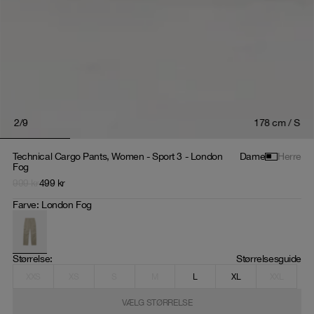
2
/
9
178 cm / S
Technical Cargo Pants, Women - Sport 3 - London
Dame
Herre
Fog
999
kr
499
kr
Farve
:
London Fog
Størrelse
: 
Størrelsesguide
XXS
XS
S
M
L
XL
XXL
VÆLG STØRRELSE