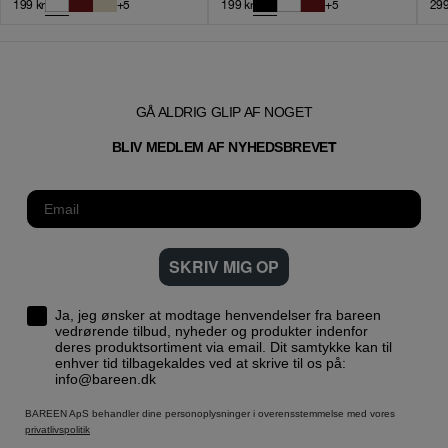
199
kr
+
5
199
kr
+
5
29
GÅ ALDRIG GLIP AF NOGET
T
BLIV MEDLEM AF NYHEDSBREVE
SKRIV MIG OP
Ja, jeg ønsker at modtage henvendelser fra bareen
vedrørende tilbud, nyheder og produkter indenfor
deres produktsortiment via email. Dit samtykke kan til
enhver tid tilbagekaldes ved at skrive til os på:
info@bareen.dk
BAREEN ApS behandler dine personoplysninger i overensstemmelse med vores
privatlivspolitik