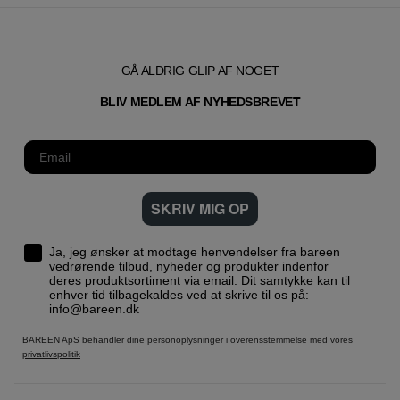
GÅ ALDRIG GLIP AF NOGET
T
BLIV MEDLEM AF NYHEDSBREVE
SKRIV MIG OP
Ja, jeg ønsker at modtage henvendelser fra bareen
vedrørende tilbud, nyheder og produkter indenfor
deres produktsortiment via email. Dit samtykke kan til
enhver tid tilbagekaldes ved at skrive til os på:
info@bareen.dk
BAREEN ApS behandler dine personoplysninger i overensstemmelse med vores
privatlivspolitik