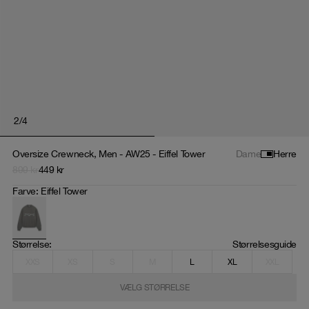
2
/
4
Oversize Crewneck, Men - AW25 - Eiffel Tower
Dame
Herre
899
kr
449
kr
Farve
:
Eiffel Tower
Størrelse
: 
Størrelsesguide
XXS
XS
S
M
L
XL
XXL
VÆLG STØRRELSE