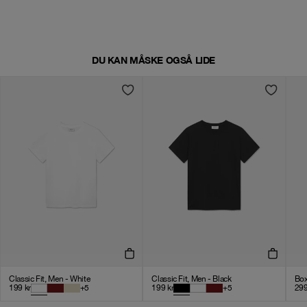
DU KAN MÅSKE OGSÅ LIDE
Classic Fit, Men - White
Classic Fit, Men - Black
Box
199
kr
+
5
199
kr
+
5
29