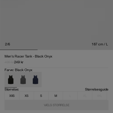
2
/
6
187 cm / L
Men's Racer Tank - Black Onyx
499
kr
249
kr
Farve
:
Black Onyx
Størrelse
: 
Størrelsesguide
XXS
XS
S
M
L
XL
XXL
VÆLG STØRRELSE