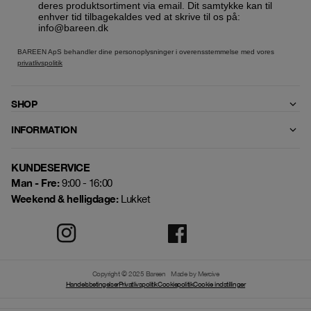
deres produktsortiment via email. Dit samtykke kan til
enhver tid tilbagekaldes ved at skrive til os på:
info@bareen.dk
BAREEN ApS behandler dine personoplysninger i overensstemmelse med vores
privatlivspolitik
SHOP
INFORMATION
KUNDESERVICE
Man - Fre:
9:00 - 16:00
Weekend & helligdage:
Lukket
Copyright © 2025 Bareen
Made by Mercive
Handelsbetingelser
Privatlivspolitik
Cookiepolitik
Cookie indstillinger