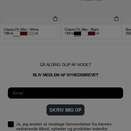
Classic Fit, Men - White
Classic Fit, Men - Black
Box
199
kr
+
5
199
kr
+
5
29
GÅ ALDRIG GLIP AF NOGET
T
BLIV MEDLEM AF NYHEDSBREVE
SKRIV MIG OP
Ja, jeg ønsker at modtage henvendelser fra bareen
vedrørende tilbud, nyheder og produkter indenfor