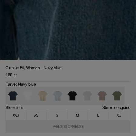
2
/
7
Classic Fit, Women - Navy blue
189
kr
Farve
:
Navy blue
Størrelse
: 
Størrelsesguide
XXS
XS
S
M
L
XL
VÆLG STØRRELSE