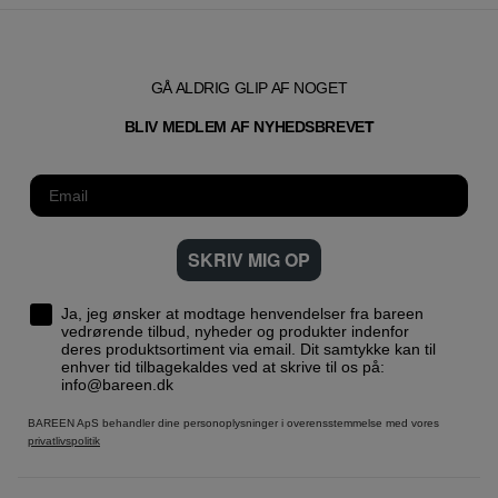
GÅ ALDRIG GLIP AF NOGET
T
BLIV MEDLEM AF NYHEDSBREVE
SKRIV MIG OP
Ja, jeg ønsker at modtage henvendelser fra bareen
vedrørende tilbud, nyheder og produkter indenfor
deres produktsortiment via email. Dit samtykke kan til
enhver tid tilbagekaldes ved at skrive til os på:
info@bareen.dk
BAREEN ApS behandler dine personoplysninger i overensstemmelse med vores
privatlivspolitik