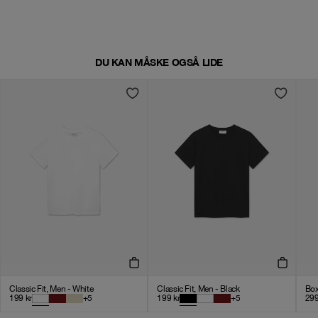
DU KAN MÅSKE OGSÅ LIDE
Classic Fit, Men - White
Classic Fit, Men - Black
Box
199
kr
+
5
199
kr
+
5
29