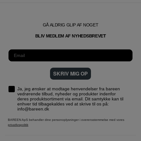
GÅ ALDRIG GLIP AF NOGET
T
BLIV MEDLEM AF NYHEDSBREVE
SKRIV MIG OP
Ja, jeg ønsker at modtage henvendelser fra bareen
vedrørende tilbud, nyheder og produkter indenfor
deres produktsortiment via email. Dit samtykke kan til
enhver tid tilbagekaldes ved at skrive til os på:
info@bareen.dk
BAREEN ApS behandler dine personoplysninger i overensstemmelse med vores
privatlivspolitik