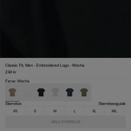
2
/
7
Classic Fit, Men - Embroidered Logo - Mocha
249
kr
Farve
:
Mocha
Størrelse
: 
Størrelsesguide
XS
S
M
L
XL
XXL
VÆLG STØRRELSE