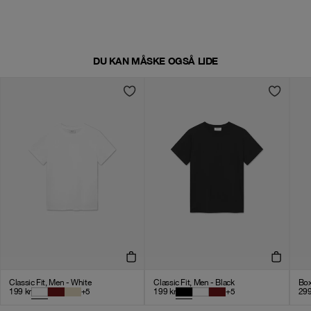
DU KAN MÅSKE OGSÅ LIDE
Classic Fit, Men - White
Classic Fit, Men - Black
Box
199
kr
+
5
199
kr
+
5
29