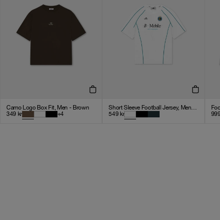
Camo Logo Box Fit, Men - Brown
Short Sleeve Football Jersey, Men - White
Foo
349
kr
+
4
549
kr
99