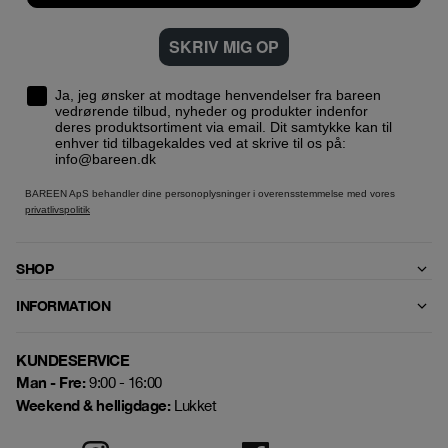
SKRIV MIG OP
Ja, jeg ønsker at modtage henvendelser fra bareen
vedrørende tilbud, nyheder og produkter indenfor
deres produktsortiment via email. Dit samtykke kan til
enhver tid tilbagekaldes ved at skrive til os på:
info@bareen.dk
BAREEN ApS behandler dine personoplysninger i overensstemmelse med vores
privatlivspolitik
SHOP
INFORMATION
KUNDESERVICE
Man - Fre:
9:00 - 16:00
Weekend & helligdage:
Lukket