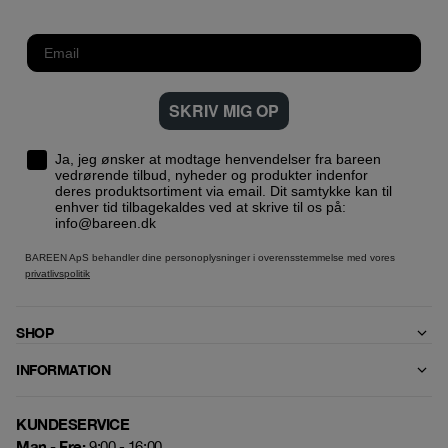
SKRIV MIG OP
Ja, jeg ønsker at modtage henvendelser fra bareen
vedrørende tilbud, nyheder og produkter indenfor
deres produktsortiment via email. Dit samtykke kan til
enhver tid tilbagekaldes ved at skrive til os på:
info@bareen.dk
BAREEN ApS behandler dine personoplysninger i overensstemmelse med vores
privatlivspolitik
SHOP
INFORMATION
KUNDESERVICE
Man - Fre:
9:00 - 16:00