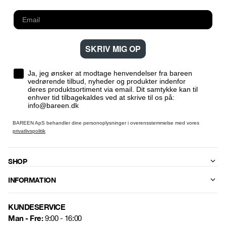
SKRIV MIG OP
Ja, jeg ønsker at modtage henvendelser fra bareen
vedrørende tilbud, nyheder og produkter indenfor
deres produktsortiment via email. Dit samtykke kan til
enhver tid tilbagekaldes ved at skrive til os på:
info@bareen.dk
BAREEN ApS behandler dine personoplysninger i overensstemmelse med vores
privatlivspolitik
SHOP
INFORMATION
KUNDESERVICE
Man - Fre:
9:00 - 16:00