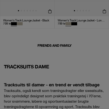
Women's Track Lounge Jacket - Black
Women's Track Lounge Jacket - London Fog
799
kr
799
kr
FRIENDS AND FAMILY
TRACKSUITS DAME
Tracksuits til damer - en trend er vendt tilbage
Tracksuits, også kendt som træningsdragter eller sweatsuits,
blev oprindeligt designet som praktisk træningstøj i 70’erne,
hvor svømmere, løbere og sportsentusiaster brugte
træningsdragterne til opvarmning og sport. Tracksuits blev