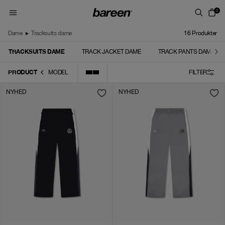
Skip to content
0
Dame
▸
Tracksuits dame
16
Produkter
TRACKSUITS DAME
TRACK JACKET DAME
TRACK PANTS DAME
PRODUCT
MODEL
FILTER
NYHED
NYHED