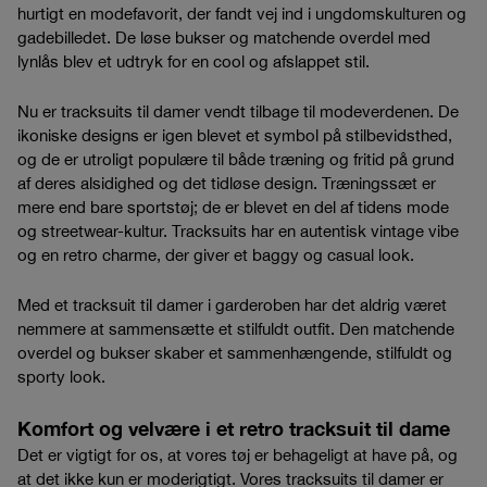
hurtigt en modefavorit, der fandt vej ind i ungdomskulturen og
gadebilledet. De løse bukser og matchende overdel med
lynlås blev et udtryk for en cool og afslappet stil.
Nu er tracksuits til damer vendt tilbage til modeverdenen. De
ikoniske designs er igen blevet et symbol på stilbevidsthed,
og de er utroligt populære til både træning og fritid på grund
af deres alsidighed og det tidløse design. Træningssæt er
mere end bare sportstøj; de er blevet en del af tidens mode
og streetwear-kultur. Tracksuits har en autentisk vintage vibe
og en retro charme, der giver et baggy og casual look.
Med et tracksuit til damer i garderoben har det aldrig været
nemmere at sammensætte et stilfuldt outfit. Den matchende
overdel og bukser skaber et sammenhængende, stilfuldt og
sporty look.
Komfort og velvære i et retro tracksuit til dame
Det er vigtigt for os, at vores tøj er behageligt at have på, og
at det ikke kun er moderigtigt. Vores tracksuits til damer er