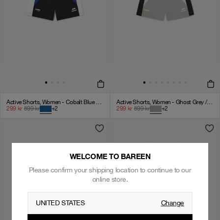
Active Shorts, Women - Cobalt Blue / Black / White
Active Shorts, Women - Ghost Grey / Black / White
299
kr
599
kr
+
2
299
kr
599
kr
+
2
WELCOME TO BAREEN
Please confirm your shipping location to continue to our
online store.
UNITED STATES
Change