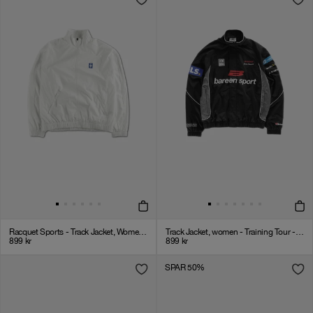
Racquet Sports - Track Jacket, Women - White
Track Jacket, women - Training Tour - Black / Grey
899
kr
899
kr
SPAR 50%