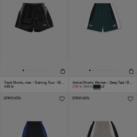
Track Shorts, men - Training Tour - Black
Active Shorts, Women - Deep Teal / Black / White
449
kr
299
kr
599
kr
+
2
SPAR 50%
SPAR 50%