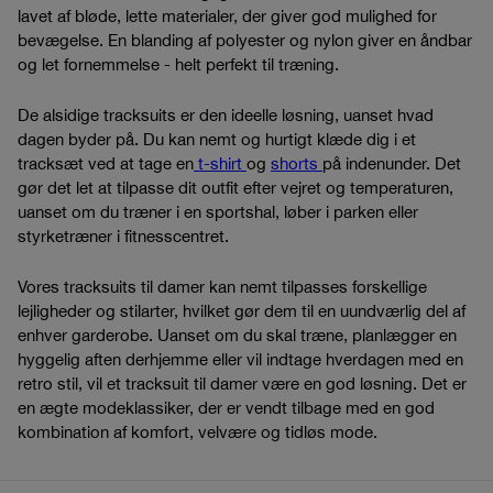
lavet af bløde, lette materialer, der giver god mulighed for
bevægelse. En blanding af polyester og nylon giver en åndbar
og let fornemmelse - helt perfekt til træning.
De alsidige tracksuits er den ideelle løsning, uanset hvad
dagen byder på. Du kan nemt og hurtigt klæde dig i et
tracksæt ved at tage en
t-shirt
og
shorts
på indenunder. Det
gør det let at tilpasse dit outfit efter vejret og temperaturen,
uanset om du træner i en sportshal, løber i parken eller
styrketræner i fitnesscentret.
Vores tracksuits til damer kan nemt tilpasses forskellige
lejligheder og stilarter, hvilket gør dem til en uundværlig del af
enhver garderobe. Uanset om du skal træne, planlægger en
hyggelig aften derhjemme eller vil indtage hverdagen med en
retro stil, vil et tracksuit til damer være en god løsning. Det er
en ægte modeklassiker, der er vendt tilbage med en god
kombination af komfort, velvære og tidløs mode.