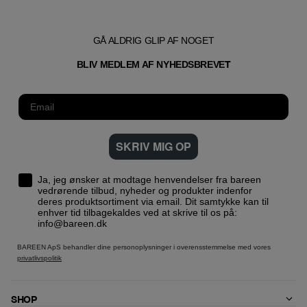
GÅ ALDRIG GLIP AF NOGET
T
BLIV MEDLEM AF NYHEDSBREVE
SKRIV MIG OP
Ja, jeg ønsker at modtage henvendelser fra bareen
vedrørende tilbud, nyheder og produkter indenfor
deres produktsortiment via email. Dit samtykke kan til
enhver tid tilbagekaldes ved at skrive til os på:
info@bareen.dk
BAREEN ApS behandler dine personoplysninger i overensstemmelse med vores
privatlivspolitik
SHOP