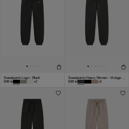
Sweatpants Logo - Black
Sweatpants Heavy, Women - Vintage Black
699
kr
+
2
699
kr
+
2