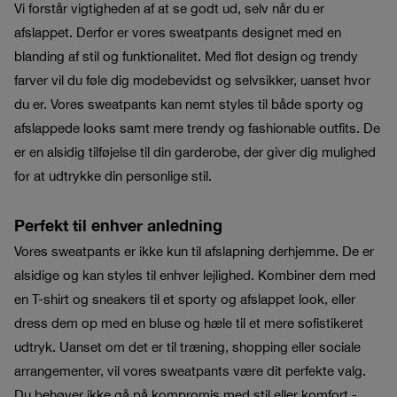
Vi forstår vigtigheden af at se godt ud, selv når du er
afslappet. Derfor er vores sweatpants designet med en
blanding af stil og funktionalitet. Med flot design og trendy
farver vil du føle dig modebevidst og selvsikker, uanset hvor
du er. Vores sweatpants kan nemt styles til både sporty og
afslappede looks samt mere trendy og fashionable outfits. De
er en alsidig tilføjelse til din garderobe, der giver dig mulighed
for at udtrykke din personlige stil.
Perfekt til enhver anledning
Vores sweatpants er ikke kun til afslapning derhjemme. De er
alsidige og kan styles til enhver lejlighed. Kombiner dem med
en T-shirt og sneakers til et sporty og afslappet look, eller
dress dem op med en bluse og hæle til et mere sofistikeret
udtryk. Uanset om det er til træning, shopping eller sociale
arrangementer, vil vores sweatpants være dit perfekte valg.
Du behøver ikke gå på kompromis med stil eller komfort -