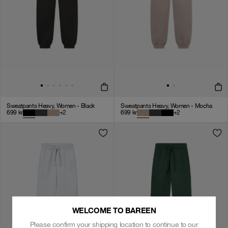
Sweatpants Heavy, Women - Black
Sweatpants Heavy, Women - Mocha
699
kr
+
2
699
kr
+
2
WELCOME TO BAREEN
Please confirm your shipping location to continue to our