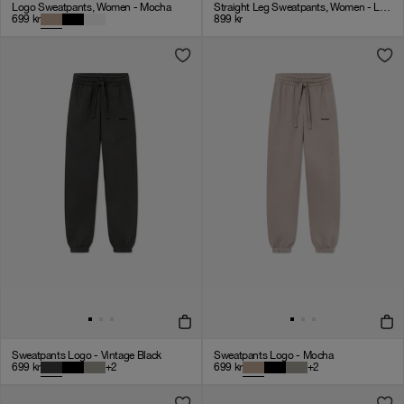
Logo Sweatpants, Women - Mocha
Straight Leg Sweatpants, Women - Logo 3.0 - Dark Grey
699
kr
899
kr
Sweatpants Logo - Vintage Black
Sweatpants Logo - Mocha
699
kr
+
2
699
kr
+
2