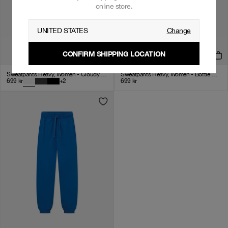
online store.
UNITED STATES
Change
CONFIRM SHIPPING LOCATION
Sweatpants Heavy, Women - Cloudy Grey
Sweatpants Heavy, Women - Bottle Green
699
kr
+
2
699
kr