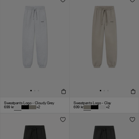
Sweatpants Logo - Cloudy Grey
Sweatpants Logo - Clay
699
kr
+
2
699
kr
+
2