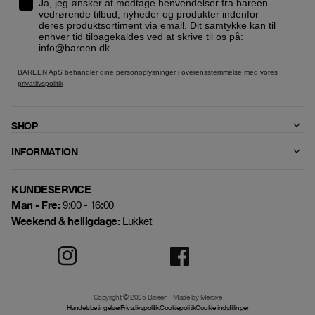
Ja, jeg ønsker at modtage henvendelser fra bareen
vedrørende tilbud, nyheder og produkter indenfor
deres produktsortiment via email. Dit samtykke kan til
enhver tid tilbagekaldes ved at skrive til os på:
info@bareen.dk
BAREEN ApS behandler dine personoplysninger i overensstemmelse med vores
privatlivspolitik
SHOP
INFORMATION
KUNDESERVICE
Man - Fre:
9:00 - 16:00
Weekend & helligdage:
Lukket
Copyright © 2025 Bareen
Made by Mercive
Handelsbetingelser
Privatlivspolitik
Cookiepolitik
Cookie indstillinger