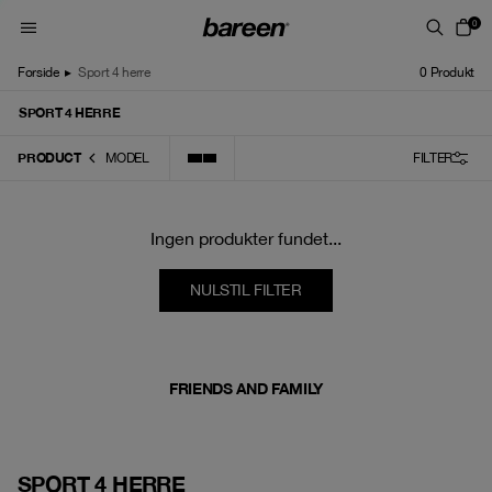
Skip to content
0
Forside
▸
Sport 4 herre
0
Produkt
SPORT 4 HERRE
PRODUCT
MODEL
FILTER
Ingen produkter fundet...
NULSTIL FILTER
FRIENDS AND FAMILY
SPORT 4 HERRE