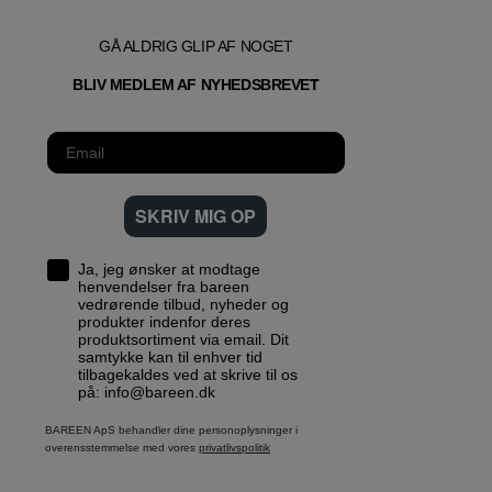
GÅ ALDRIG GLIP AF NOGET
T
BLIV MEDLEM AF NYHEDSBREVE
SKRIV MIG OP
Ja, jeg ønsker at modtage
henvendelser fra bareen
vedrørende tilbud, nyheder og
produkter indenfor deres
produktsortiment via email. Dit
samtykke kan til enhver tid
tilbagekaldes ved at skrive til os
på: info@bareen.dk
BAREEN ApS behandler dine personoplysninger i
overensstemmelse med vores
privatlivspolitik