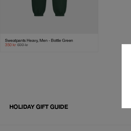
Sweatpants Heavy, Men - Bottle Green
350
kr
699
kr
HOLIDAY GIFT GUIDE