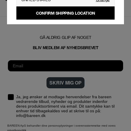
CONFIRM SHIPPING LOCATION
GÅ ALDRIG GLIP AF NOGET
T
BLIV MEDLEM AF NYHEDSBREVE
SKRIV MIG OP
Ja, jeg ønsker at modtage henvendelser fra bareen
vedrørende tilbud, nyheder og produkter indenfor
deres produktsortiment via email. Dit samtykke kan til
enhver tid tilbagekaldes ved at skrive til os på:
info@bareen.dk
BAREEN ApS behandler dine personoplysninger i overensstemmelse med vores
privatlivspolitik