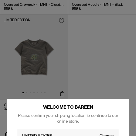
Oversized Crewneck - TMNT - Cloudy Grey
Oversized Hoodie - TMNT - Black
899
kr
999
kr
LIMITED EDITION
Cropped Women's Tee - TMNT - Black
WELCOME TO BAREEN
349
kr
Please confirm your shipping location to continue to our
online store.
COLLABS
UNITED STATES
Change