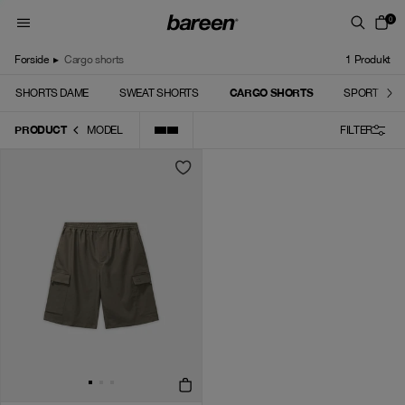
Skip to content
0
Forside
▸
Cargo shorts
1
Produkt
CARGO SHORTS
SHORTS DAME
SWEAT SHORTS
SPORT SHO
PRODUCT
MODEL
FILTER