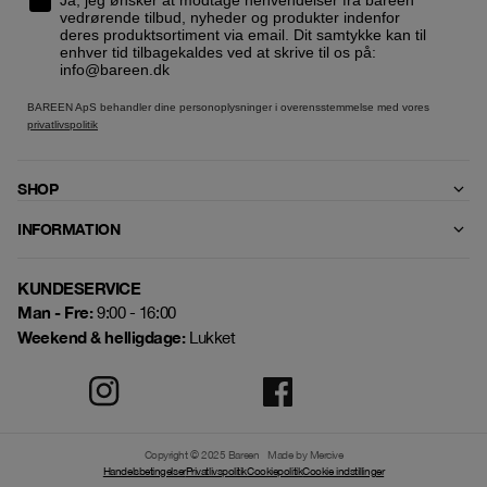
vedrørende tilbud, nyheder og produkter indenfor
deres produktsortiment via email. Dit samtykke kan til
enhver tid tilbagekaldes ved at skrive til os på:
info@bareen.dk
BAREEN ApS behandler dine personoplysninger i overensstemmelse med vores
privatlivspolitik
SHOP
INFORMATION
KUNDESERVICE
Man - Fre:
9:00 - 16:00
Weekend & helligdage:
Lukket
Copyright © 2025 Bareen
Made by Mercive
Handelsbetingelser
Privatlivspolitik
Cookiepolitik
Cookie indstillinger