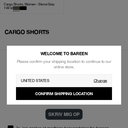
Cargo Shorts, Women - Stone Gray
749
kr
CARGO SHORTS
WELCOME TO BAREEN
Please confirm your shipping location to continue to our
online store.
GÅ ALDRIG GLIP AF NOGET
T
BLIV MEDLEM AF NYHEDSBREVE
UNITED STATES
Change
CONFIRM SHIPPING LOCATION
SKRIV MIG OP
Ja, jeg ønsker at modtage henvendelser fra bareen