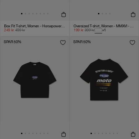
Box Fit T-shirt, Women - Horsepower - Black
Oversized T-shirt, Women - MMXVI - White
249
kr
499
kr
199
kr
399
kr
+
1
SPAR 50%
SPAR 50%