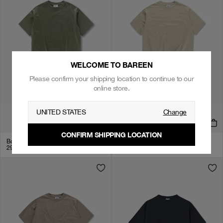
WELCOME TO BAREEN
Please confirm your shipping location to continue to our
online store.
UNITED STATES
Change
CONFIRM SHIPPING LOCATION
Box Fit Heavy, Women - Olive Green
Box Fit Heavy, Women - Clay
299
kr
+
8
299
kr
+
8