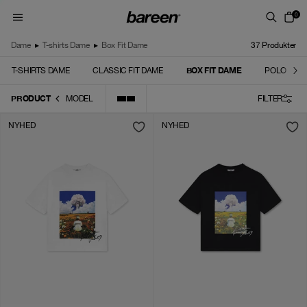
Skip to content
0
Dame
▸
T-shirts Dame
▸
Box Fit Dame
37
Produkter
BOX FIT DAME
T-SHIRTS DAME
CLASSIC FIT DAME
POLO DAM
PRODUCT
MODEL
FILTER
NYHED
NYHED