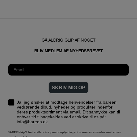
GÅ ALDRIG GLIP AF NOGET
T
BLIV MEDLEM AF NYHEDSBREVE
SKRIV MIG OP
Ja, jeg ønsker at modtage henvendelser fra bareen
vedrørende tilbud, nyheder og produkter indenfor
deres produktsortiment via email. Dit samtykke kan til
enhver tid tilbagekaldes ved at skrive til os på:
info@bareen.dk
BAREEN ApS behandler dine personoplysninger i overensstemmelse med vores