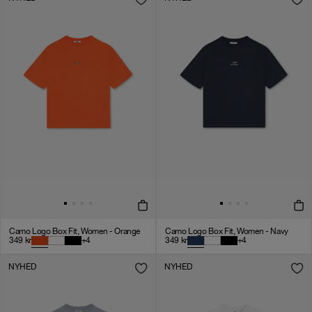
Camo Logo Box Fit, Women - Orange
Camo Logo Box Fit, Women - Navy
349
kr
+
4
349
kr
+
4
NYHED
NYHED