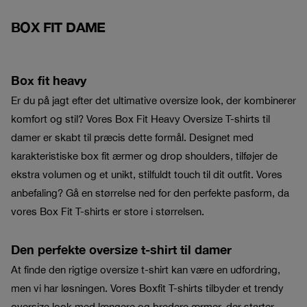
BOX FIT DAME
Box fit heavy
Er du på jagt efter det ultimative oversize look, der kombinerer
komfort og stil? Vores Box Fit Heavy Oversize T-shirts til
damer er skabt til præcis dette formål. Designet med
karakteristiske box fit ærmer og drop shoulders, tilføjer de
ekstra volumen og et unikt, stilfuldt touch til dit outfit. Vores
anbefaling? Gå en størrelse ned for den perfekte pasform, da
vores Box Fit T-shirts er store i størrelsen.
Den perfekte oversize t-shirt til damer
At finde den rigtige oversize t-shirt kan være en udfordring,
men vi har løsningen. Vores Boxfit T-shirts tilbyder et trendy
oversize look med længere og bredere ærmer, der starter