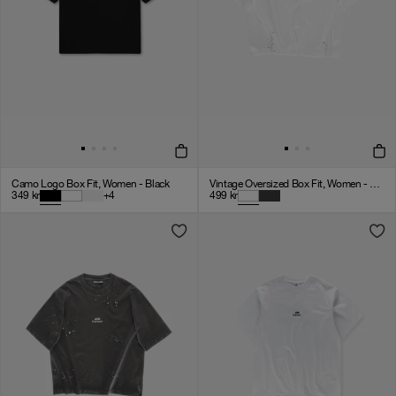
Camo Logo Box Fit, Women - Black
Vintage Oversized Box Fit, Women - White
349
kr
+
4
499
kr