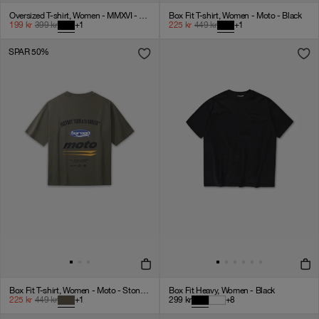
Oversized T-shirt, Women - MMXVI - Black
Box Fit T-shirt, Women - Moto - Black
199
kr
399
kr
+
1
225
kr
449
kr
+
1
SPAR 50%
Box Fit T-shirt, Women - Moto - Stone Grey
Box Fit Heavy, Women - Black
225
kr
449
kr
+
1
299
kr
+
8