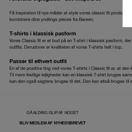
Få inspiration til nye måder at style vores classic fit produkter.
kombinere dine yndlings pieces fra Bareen.
T-shirts i klassisk pasform
Vores Classic fit er et bud på en T-shirt i klassisk pasform, d
outfits. Derudover er kvaliteten af vores T-shirts helt i top.
Passer til ethvert outfit
En af de positive ting ved vores T-shirts i Classic fit er, at den
Til mere festlige lejligheder kan en klassisk T-shirt bruges s
kan den også sagtens bruges til det. Den kan altså bruges til enhv
GÅ ALDRIG GLIP AF NOGET
T
BLIV MEDLEM AF NYHEDSBREVE