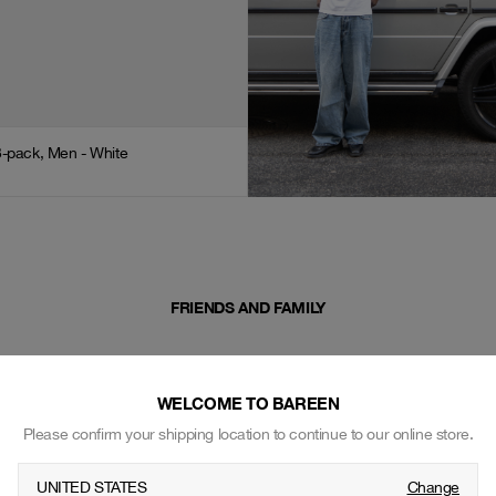
3-pack, Men - White
FRIENDS AND FAMILY
WELCOME TO BAREEN
Please confirm your shipping location to continue to our online store.
UNITED STATES
Change