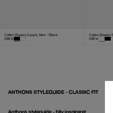
Cotton Boxers 3-pack, Men - Black
Cotton Boxers 
299
kr
299
kr
ANTHONS STYLEGUIDE - CLASSIC FIT
Anthons styleguide - bliv inspireret