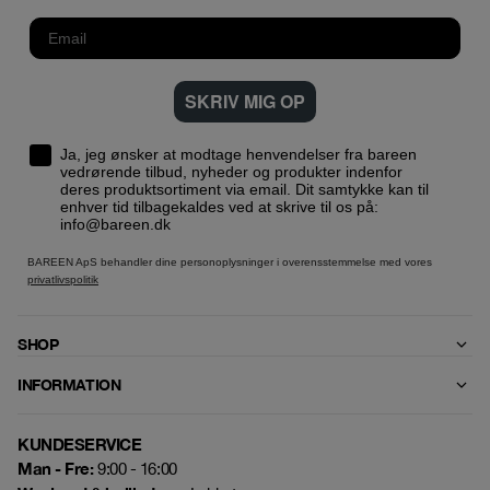
SKRIV MIG OP
Ja, jeg ønsker at modtage henvendelser fra bareen
vedrørende tilbud, nyheder og produkter indenfor
deres produktsortiment via email. Dit samtykke kan til
enhver tid tilbagekaldes ved at skrive til os på:
info@bareen.dk
BAREEN ApS behandler dine personoplysninger i overensstemmelse med vores
privatlivspolitik
SHOP
INFORMATION
KUNDESERVICE
Man - Fre:
9:00 - 16:00