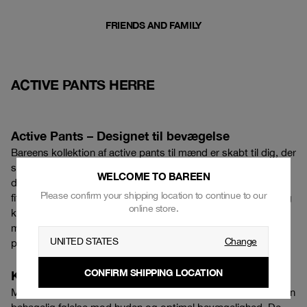
FRIENDS AND FAMILY
ACTIVE PANTS HERRE
Active Pants – Designet til bevægelse
Bareens kollektion af active pants til mænd er skabt til dig, der
stiller krav til både funktionalitet og udtryk. Her får du bukser,
WELCOME TO BAREEN
der er designet til bevægelse – uanset om du er på vej i
Please confirm your shipping location to continue to our
fitnesscenteret, ude på en gåtur eller blot ønsker et sporty og
online store.
komfortabelt look i hverdagen. Med tekniske materialer,
moderne pasform og minimalistisk design er vores active
UNITED STATES
Change
pants et naturligt valg til en aktiv livsstil.
CONFIRM SHIPPING LOCATION
Komfort i fokus – hele dagen
Materialerne i vores active pants er nøje udvalgt for at sikre en