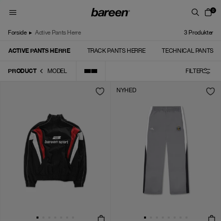
Skip to content
0
Forside
▸
Active Pants Herre
3
Produkter
ACTIVE PANTS HERRE
TRACK PANTS HERRE
TECHNICAL PANTS
PRODUCT
MODEL
FILTER
NYHED