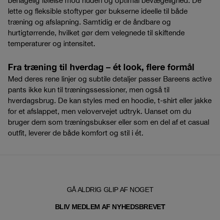
behagelig følelse mod huden og optimal bevægelighed. De
lette og fleksible stoftyper gør bukserne ideelle til både
træning og afslapning. Samtidig er de åndbare og
hurtigtørrende, hvilket gør dem velegnede til skiftende
temperaturer og intensitet.
Fra træning til hverdag – ét look, flere formål
Med deres rene linjer og subtile detaljer passer Bareens active
pants ikke kun til træningssessioner, men også til
hverdagsbrug. De kan styles med en hoodie, t-shirt eller jakke
for et afslappet, men velovervejet udtryk. Uanset om du
bruger dem som træningsbukser eller som en del af et casual
outfit, leverer de både komfort og stil i ét.
GÅ ALDRIG GLIP AF NOGET
T
BLIV MEDLEM AF NYHEDSBREVE