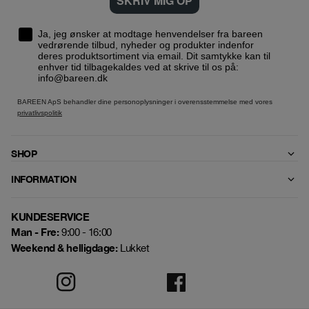
SKRIV MIG OP
Ja, jeg ønsker at modtage henvendelser fra bareen
vedrørende tilbud, nyheder og produkter indenfor
deres produktsortiment via email. Dit samtykke kan til
enhver tid tilbagekaldes ved at skrive til os på:
info@bareen.dk
BAREEN ApS behandler dine personoplysninger i overensstemmelse med vores
privatlivspolitik
SHOP
INFORMATION
KUNDESERVICE
Man - Fre:
9:00 - 16:00
Weekend & helligdage:
Lukket