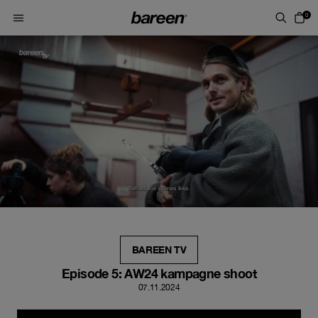
Skip to content
0
BAREEN TV
Episode 5: AW24 kampagne shoot
07.11.2024