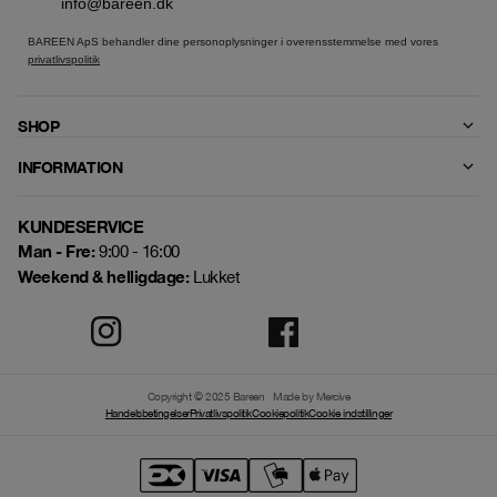
info@bareen.dk
BAREEN ApS behandler dine personoplysninger i overensstemmelse med vores
privatlivspolitik
SHOP
INFORMATION
KUNDESERVICE
Man - Fre:
9:00 - 16:00
Weekend & helligdage:
Lukket
Copyright © 2025 Bareen
Made by Mercive
Handelsbetingelser
Privatlivspolitik
Cookiepolitik
Cookie indstillinger