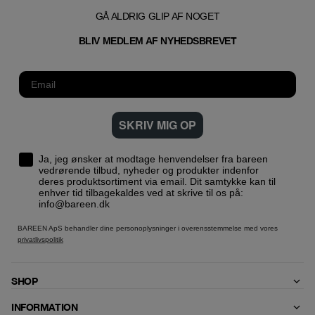
GÅ ALDRIG GLIP AF NOGET
T
BLIV MEDLEM AF NYHEDSBREVE
SKRIV MIG OP
Ja, jeg ønsker at modtage henvendelser fra bareen
vedrørende tilbud, nyheder og produkter indenfor
deres produktsortiment via email. Dit samtykke kan til
enhver tid tilbagekaldes ved at skrive til os på:
info@bareen.dk
BAREEN ApS behandler dine personoplysninger i overensstemmelse med vores
privatlivspolitik
SHOP
INFORMATION