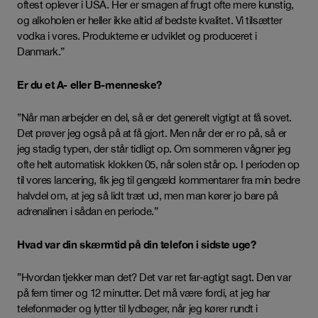
oftest oplever i USA. Her er smagen af frugt ofte mere kunstig,
og alkoholen er heller ikke altid af bedste kvalitet. Vi tilsætter
vodka i vores. Produkterne er udviklet og produceret i
Danmark.”
Er du et A- eller B-menneske?
”Når man arbejder en del, så er det generelt vigtigt at få sovet.
Det prøver jeg også på at få gjort. Men når der er ro på, så er
jeg stadig typen, der står tidligt op. Om sommeren vågner jeg
ofte helt automatisk klokken 05, når solen står op. I perioden op
til vores lancering, fik jeg til gengæld kommentarer fra min bedre
halvdel om, at jeg så lidt træt ud, men man kører jo bare på
adrenalinen i sådan en periode.”
Hvad var din skærmtid på din telefon i sidste uge?
”Hvordan tjekker man det? Det var ret far-agtigt sagt. Den var
på fem timer og 12 minutter. Det må være fordi, at jeg har
telefonmøder og lytter til lydbøger, når jeg kører rundt i