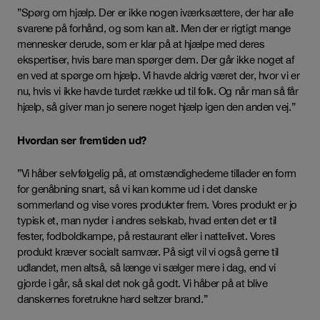
”Spørg om hjælp. Der er ikke nogen iværksættere, der har alle
svarene på forhånd, og som kan alt. Men der er rigtigt mange
mennesker derude, som er klar på at hjælpe med deres
ekspertiser, hvis bare man spørger dem. Der går ikke noget af
en ved at spørge om hjælp. Vi havde aldrig været der, hvor vi er
nu, hvis vi ikke havde turdet række ud til folk. Og når man så får
hjælp, så giver man jo senere noget hjælp igen den anden vej.”
Hvordan ser fremtiden ud?
”Vi håber selvfølgelig på, at omstændighederne tillader en form
for genåbning snart, så vi kan komme ud i det danske
sommerland og vise vores produkter frem. Vores produkt er jo
typisk et, man nyder i andres selskab, hvad enten det er til
fester, fodboldkampe, på restaurant eller i nattelivet. Vores
produkt kræver socialt samvær. På sigt vil vi også gerne til
udlandet, men altså, så længe vi sælger mere i dag, end vi
gjorde i går, så skal det nok gå godt. Vi håber på at blive
danskernes foretrukne hard seltzer brand.”