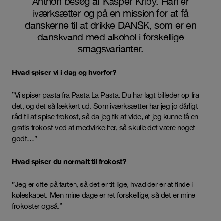
Anthon besøg af Kasper Kriby. Han er
iværksætter og på en mission for at få
danskerne til at drikke DANSK, som er en
danskvand med alkohol i forskellige
smagsvarianter.
Hvad spiser vi i dag og hvorfor?
”Vi spiser pasta fra Pasta La Pasta. Du har lagt billeder op fra
det, og det så lækkert ud. Som iværksætter har jeg jo dårligt
råd til at spise frokost, så da jeg fik at vide, at jeg kunne få en
gratis frokost ved at medvirke her, så skulle det være noget
godt…”
Hvad spiser du normalt til frokost?
”Jeg er ofte på farten, så det er tit lige, hvad der er at finde i
køleskabet. Men mine dage er ret forskellige, så det er mine
frokoster også.”