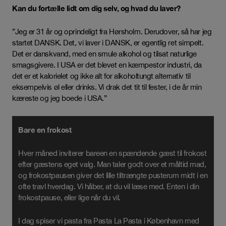
Kan du fortælle lidt om dig selv, og hvad du laver?
”Jeg er 31 år og oprindeligt fra Hørsholm. Derudover, så har jeg
startet DANSK. Det, vi laver i DANSK, er egentlig ret simpelt.
Det er danskvand, med en smule alkohol og tilsat naturlige
smagsgivere. I USA er det blevet en kæmpestor industri, da
det er et kalorielet og ikke alt for alkoholtungt alternativ til
eksempelvis øl eller drinks. Vi drak det tit til fester, i de år min
kæreste og jeg boede i USA.”
Bare en frokost
Hver måned inviterer bareen en spændende gæst til frokost
efter gæstens eget valg. Man taler godt over et måltid mad,
og frokostpausen giver det lille tiltrængte pusterum midt i en
ofte travl hverdag. Vi håber, at du vil læse med. Enten i din
frokostpause, eller lige når du vil.
I dag spiser vi pasta fra Pasta La Pasta i København med