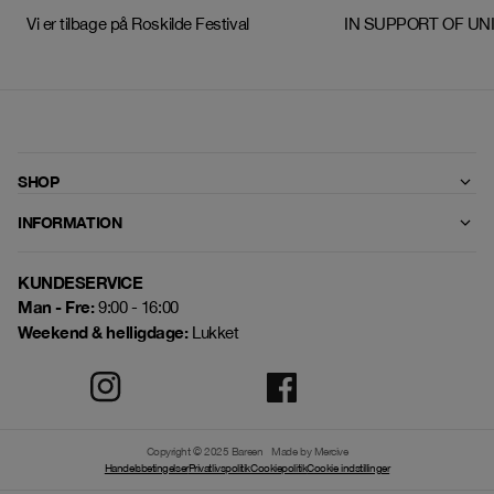
Vi er tilbage på Roskilde Festival
IN SUPPORT OF UNIC
SHOP
INFORMATION
KUNDESERVICE
Man - Fre:
9:00 - 16:00
Weekend & helligdage:
Lukket
Copyright © 2025 Bareen
Made by Mercive
Handelsbetingelser
Privatlivspolitik
Cookiepolitik
Cookie indstillinger