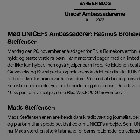
BARE EN BLOG
Unicef Ambassadørerne
01.11.2023
Mød UNICEFs Ambassadører: Rasmus Brohav
Steffensen
Mandag den 20. november er årsdagen for FN's Børnekonvention, en
hylde og støtte verdens børn. I år markerer vi dagen med en limited 
der ikke kun hylder, men også hjælper børn i nød. Kollektionen bestå
Crewnecks og Sweatpants, og hele overskuddet går direkte til UNIC
forbedre livet for børn over hele verden. På grund af den begrænsed
kollektionen anbefaler vi, at du tilmelder dig pre-access. Derudover
10 kr. per item vi sælger, i hele Blue Week 20-26 november.
Mads Steffensen
Mads Steffensen er en anerkendt dansk radiovært og journalist, der
og platform til at sprede bevidsthed om UNICEFs arbejde. Som 
har Mads været en stærk talsmand for børns rettigheder og velfærd