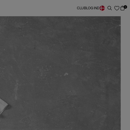
0
CLUB
LOG IND