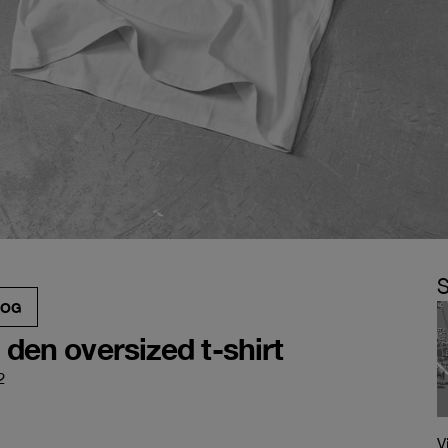
S
LOG
 den oversized t-shirt
2
V