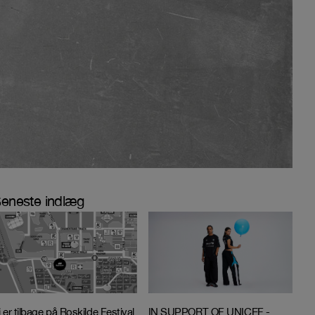
eneste indlæg
i er tilbage på Roskilde Festival
IN SUPPORT OF UNICEF -