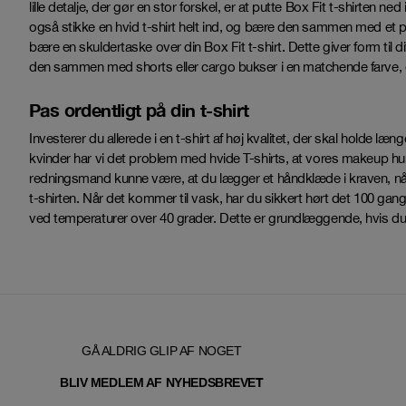
lille detalje, der gør en stor forskel, er at putte Box Fit t-shirten n
også stikke en hvid t-shirt helt ind, og bære den sammen med et pa
bære en skuldertaske over din Box Fit t-shirt. Dette giver form til d
den sammen med shorts eller cargo bukser i en matchende farve, o
Pas ordentligt på din t-shirt
Investerer du allerede i en t-shirt af høj kvalitet, der skal holde l
kvinder har vi det problem med hvide T-shirts, at vores makeup hurti
redningsmand kunne være, at du lægger et håndklæde i kraven, når
t-shirten. Når det kommer til vask, har du sikkert hørt det 100 gan
ved temperaturer over 40 grader. Dette er grundlæggende, hvis du 
GÅ ALDRIG GLIP AF NOGET
T
BLIV MEDLEM AF NYHEDSBREVE