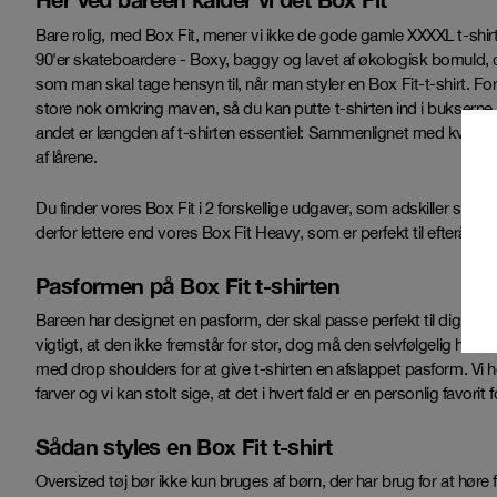
Bare rolig, med Box Fit, mener vi ikke de gode gamle XXXXL t-shirts
90'er skateboardere - Boxy, baggy og lavet af økologisk bomuld, de
som man skal tage hensyn til, når man styler en Box Fit-t-shirt. Fo
store nok omkring maven, så du kan putte t-shirten ind i bukserne
andet er længden af ​​t-shirten essentiel: Sammenlignet med kvinders
af ​​lårene.
Du finder vores Box Fit i 2 forskellige udgaver, som adskiller sig i s
derfor lettere end vores Box Fit Heavy, som er perfekt til efteråret 
Pasformen på Box Fit t-shirten
Bareen har designet en pasform, der skal passe perfekt til dig. For
vigtigt, at den ikke fremstår for stor, dog må den selvfølgelig heller
med drop shoulders for at give t-shirten en afslappet pasform. Vi he
farver og vi kan stolt sige, at det i hvert fald er en personlig favorit f
Sådan styles en Box Fit t-shirt
Oversized tøj bør ikke kun bruges af børn, der har brug for at høre f