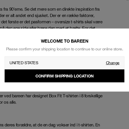
 fra 90'erne. Se det mere som en direkte inspiration fra
r er alt andet end sjusket. Der er en række faktorer,
r det første er det pasformen – oversize t-shirts skal være
 på den ene side eller bære den med et bælte. For det
 t-shirts, skal vores Box-Fit t-shirt falde til begyndelsen
WELCOME TO BAREEN
Please confirm your shipping location to continue to our online store.
toffet. Box Fit Light er lavet af mindre bomuld og virker
og vinteren.
UNITED STATES
Change
CONFIRM SHIPPING LOCATION
 selvom t-shirten skal have et oversized look, er det også
 ikke sidde for stramt. Bareen’s Box Fit t-shirt er skåret
r ved bareen har designet Box Fit T-shirten i 8 forskellige
or os alle.
ra deres forældre, at de en dag vokser ind i t-shirten. En