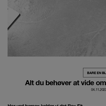
BARE EN B
Alt du behøver at vide om
04.11.202
Her ved bareen kalder vi det Box Fit