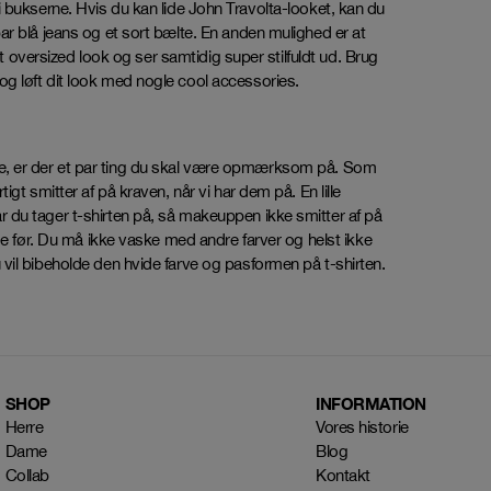
ed i bukserne. Hvis du kan lide John Travolta-looket, kan du
r blå jeans og et sort bælte. En anden mulighed er at
it oversized look og ser samtidig super stilfuldt ud. Brug
g løft dit look med nogle cool accessories.
ænge, ​​er der et par ting du skal være opmærksom på. Som
gt smitter af på kraven, når vi har dem på. En lille
 du tager t-shirten på, så makeuppen ikke smitter af på
ge før. Du må ikke vaske med andre farver og helst ikke
vil bibeholde den hvide farve og pasformen på t-shirten.
SHOP
INFORMATION
Herre
Vores historie
Dame
Blog
Collab
Kontakt